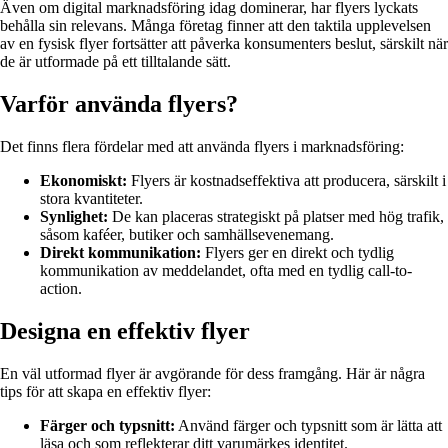
Även om digital marknadsföring idag dominerar, har flyers lyckats
behålla sin relevans. Många företag finner att den taktila upplevelsen
av en fysisk flyer fortsätter att påverka konsumenters beslut, särskilt när
de är utformade på ett tilltalande sätt.
Varför använda flyers?
Det finns flera fördelar med att använda flyers i marknadsföring:
Ekonomiskt:
Flyers är kostnadseffektiva att producera, särskilt i
stora kvantiteter.
Synlighet:
De kan placeras strategiskt på platser med hög trafik,
såsom kaféer, butiker och samhällsevenemang.
Direkt kommunikation:
Flyers ger en direkt och tydlig
kommunikation av meddelandet, ofta med en tydlig call-to-
action.
Designa en effektiv flyer
En väl utformad flyer är avgörande för dess framgång. Här är några
tips för att skapa en effektiv flyer:
Färger och typsnitt:
Använd färger och typsnitt som är lätta att
läsa och som reflekterar ditt varumärkes identitet.