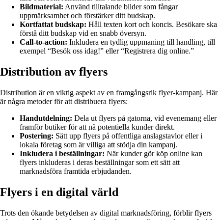
Bildmaterial:
Använd tilltalande bilder som fångar
uppmärksamhet och förstärker ditt budskap.
Kortfattat budskap:
Håll texten kort och koncis. Besökare ska
förstå ditt budskap vid en snabb översyn.
Call-to-action:
Inkludera en tydlig uppmaning till handling, till
exempel “Besök oss idag!” eller “Registrera dig online.”
Distribution av flyers
Distribution är en viktig aspekt av en framgångsrik flyer-kampanj. Här
är några metoder för att distribuera flyers:
Handutdelning:
Dela ut flyers på gatorna, vid evenemang eller
framför butiker för att nå potentiella kunder direkt.
Postering:
Sätt upp flyers på offentliga anslagstavlor eller i
lokala företag som är villiga att stödja din kampanj.
Inkludera i beställningar:
När kunder gör köp online kan
flyers inkluderas i deras beställningar som ett sätt att
marknadsföra framtida erbjudanden.
Flyers i en digital värld
Trots den ökande betydelsen av digital marknadsföring, förblir flyers