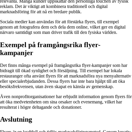
relevanta. Många kunder uppskattar den personliga touchen av fysisk
reklam. Det är viktigt att kombinera traditionell och digital
marknadsföring för att nå en bredare publik.
Sociala medier kan användas för att förstärka flyers, till exempel
genom att fotografera dem och dela dem online, vilket ger en digital
närvaro samtidigt som man driver trafik till den fysiska världen.
Exempel på framgångsrika flyer-
kampanjer
Det finns många exempel på framgångsrika flyer-kampanjer som har
bidragit till ökad synlighet och försäljning. Till exempel har lokala
restauranger ofta använt flyers för att marknadsföra nya menyalternativ
eller specialerbjudanden. Dessa flyers har inte bara hjälpt till att öka
besöksfrekvensen, utan även skapat en känsla av gemenskap.
Även nonprofitorganisationer har erbjudit information genom flyers för
att öka medvetenheten om sina orsaker och evenemang, vilket har
resulterat i högre deltagande och donationer.
Avslutning
Flyers är en kraftfull och tidlös marknadsföringsmetod. Genom kreativ