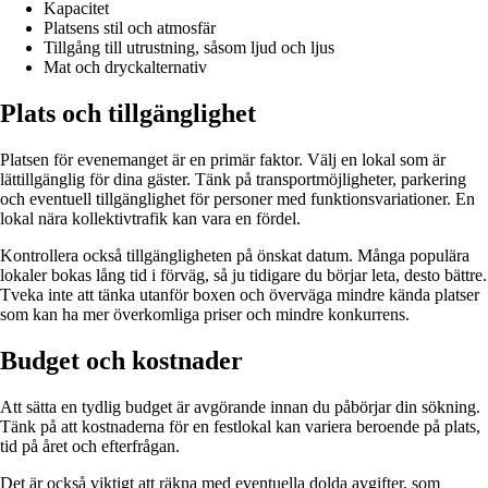
Kapacitet
Platsens stil och atmosfär
Tillgång till utrustning, såsom ljud och ljus
Mat och dryckalternativ
Plats och tillgänglighet
Platsen för evenemanget är en primär faktor. Välj en lokal som är
lättillgänglig för dina gäster. Tänk på transportmöjligheter, parkering
och eventuell tillgänglighet för personer med funktionsvariationer. En
lokal nära kollektivtrafik kan vara en fördel.
Kontrollera också tillgängligheten på önskat datum. Många populära
lokaler bokas lång tid i förväg, så ju tidigare du börjar leta, desto bättre.
Tveka inte att tänka utanför boxen och överväga mindre kända platser
som kan ha mer överkomliga priser och mindre konkurrens.
Budget och kostnader
Att sätta en tydlig budget är avgörande innan du påbörjar din sökning.
Tänk på att kostnaderna för en festlokal kan variera beroende på plats,
tid på året och efterfrågan.
Det är också viktigt att räkna med eventuella dolda avgifter, som