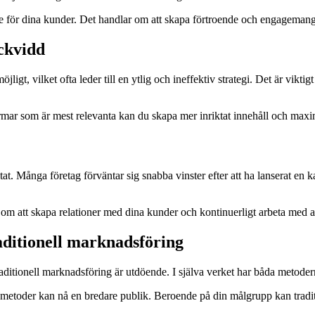
se för dina kunder. Det handlar om att skapa förtroende och engagemang
äckvidd
, vilket ofta leder till en ytlig och ineffektiv strategi. Det är viktigt 
formar som är mest relevanta kan du skapa mer inriktat innehåll och ma
at. Många företag förväntar sig snabba vinster efter att ha lanserat en
m att skapa relationer med dina kunder och kontinuerligt arbeta med att 
aditionell marknadsföring
ditionell marknadsföring är utdöende. I själva verket har båda metoder
la metoder kan nå en bredare publik. Beroende på din målgrupp kan tradi