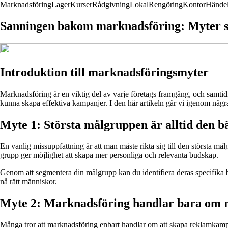
Marknadsföring
Lager
Kurser
Rådgivning
Lokal
Rengöring
Kontor
Händel
Sanningen bakom marknadsföring: Myter so
Introduktion till marknadsföringsmyter
Marknadsföring är en viktig del av varje företags framgång, och samtidi
kunna skapa effektiva kampanjer. I den här artikeln går vi igenom nå
Myte 1: Största målgruppen är alltid den b
En vanlig missuppfattning är att man måste rikta sig till den största må
grupp ger möjlighet att skapa mer personliga och relevanta budskap.
Genom att segmentera din målgrupp kan du identifiera deras specifika beho
nå rätt människor.
Myte 2: Marknadsföring handlar bara om 
Många tror att marknadsföring enbart handlar om att skapa reklamkampa