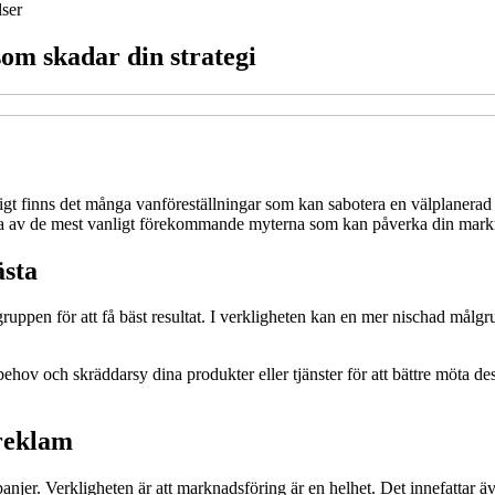
ser
m skadar din strategi
gt finns det många vanföreställningar som kan sabotera en välplanerad s
gra av de mest vanligt förekommande myterna som kan påverka din markn
ästa
lgruppen för att få bäst resultat. I verkligheten kan en mer nischad mål
v och skräddarsy dina produkter eller tjänster för att bättre möta dessa 
reklam
njer. Verkligheten är att marknadsföring är en helhet. Det innefattar 