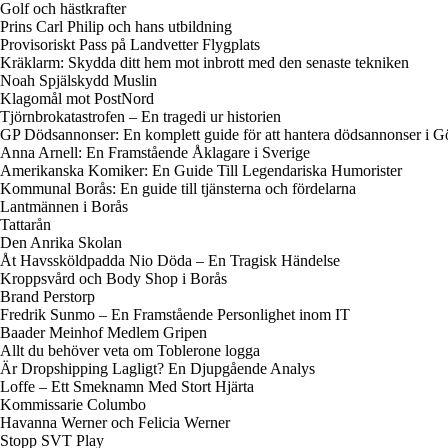
Golf och hästkrafter
Prins Carl Philip och hans utbildning
Provisoriskt Pass på Landvetter Flygplats
Kräklarm: Skydda ditt hem mot inbrott med den senaste tekniken
Noah Spjälskydd Muslin
Klagomål mot PostNord
Tjörnbrokatastrofen – En tragedi ur historien
GP Dödsannonser: En komplett guide för att hantera dödsannonser i G
Anna Arnell: En Framstående Åklagare i Sverige
Amerikanska Komiker: En Guide Till Legendariska Humorister
Kommunal Borås: En guide till tjänsterna och fördelarna
Lantmännen i Borås
Tattarån
Den Anrika Skolan
Åt Havssköldpadda Nio Döda – En Tragisk Händelse
Kroppsvård och Body Shop i Borås
Brand Perstorp
Fredrik Sunmo – En Framstående Personlighet inom IT
Baader Meinhof Medlem Gripen
Allt du behöver veta om Toblerone logga
Är Dropshipping Lagligt? En Djupgående Analys
Loffe – Ett Smeknamn Med Stort Hjärta
Kommissarie Columbo
Havanna Werner och Felicia Werner
Stopp SVT Play