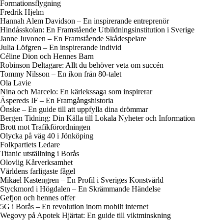
Formationsflygning
Fredrik Hjelm
Hannah Alem Davidson – En inspirerande entreprenör
Hindåsskolan: En Framstående Utbildningsinstitution i Sverige
Janne Juvonen – En Framstående Skådespelare
Julia Löfgren – En inspirerande individ
Céline Dion och Hennes Barn
Robinson Deltagare: Allt du behöver veta om succén
Tommy Nilsson – En ikon från 80-talet
Ola Lavie
Nina och Marcelo: En kärlekssaga som inspirerar
Äspereds IF – En Framgångshistoria
Önske – En guide till att uppfylla dina drömmar
Bergen Tidning: Din Källa till Lokala Nyheter och Information
Brott mot Trafikförordningen
Olycka på väg 40 i Jönköping
Folkpartiets Ledare
Titanic utställning i Borås
Olovlig Kårverksamhet
Världens farligaste fågel
Mikael Kastengren – En Profil i Sveriges Konstvärld
Styckmord i Högdalen – En Skrämmande Händelse
Gefjon och hennes offer
5G i Borås – En revolution inom mobilt internet
Wegovy på Apotek Hjärtat: En guide till viktminskning