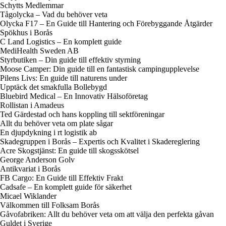
Schytts Medlemmar
Tågolycka – Vad du behöver veta
Olycka F17 – En Guide till Hantering och Förebyggande Åtgärder
Spökhus i Borås
C Land Logistics – En komplett guide
MediHealth Sweden AB
Styrbutiken – Din guide till effektiv styrning
Moose Camper: Din guide till en fantastisk campingupplevelse
Pilens Livs: En guide till naturens under
Upptäck det smakfulla Bollebygd
Bluebird Medical – En Innovativ Hälsoföretag
Rollistan i Amadeus
Ted Gärdestad och hans koppling till sektföreningar
Allt du behöver veta om plate sågar
En djupdykning i rt logistik ab
Skadegruppen i Borås – Expertis och Kvalitet i Skadereglering
Acre Skogstjänst: En guide till skogsskötsel
George Anderson Golv
Antikvariat i Borås
FB Cargo: En Guide till Effektiv Frakt
Cadsafe – En komplett guide för säkerhet
Micael Wiklander
Välkommen till Folksam Borås
Gåvofabriken: Allt du behöver veta om att välja den perfekta gåvan
Guldet i Sverige