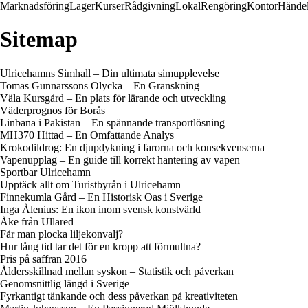
Marknadsföring
Lager
Kurser
Rådgivning
Lokal
Rengöring
Kontor
Händel
Sitemap
Ulricehamns Simhall – Din ultimata simupplevelse
Tomas Gunnarssons Olycka – En Granskning
Väla Kursgård – En plats för lärande och utveckling
Väderprognos för Borås
Linbana i Pakistan – En spännande transportlösning
MH370 Hittad – En Omfattande Analys
Krokodildrog: En djupdykning i farorna och konsekvenserna
Vapenupplag – En guide till korrekt hantering av vapen
Sportbar Ulricehamn
Upptäck allt om Turistbyrån i Ulricehamn
Finnekumla Gård – En Historisk Oas i Sverige
Inga Ålenius: En ikon inom svensk konstvärld
Åke från Ullared
Får man plocka liljekonvalj?
Hur lång tid tar det för en kropp att förmultna?
Pris på saffran 2016
Åldersskillnad mellan syskon – Statistik och påverkan
Genomsnittlig längd i Sverige
Fyrkantigt tänkande och dess påverkan på kreativiteten