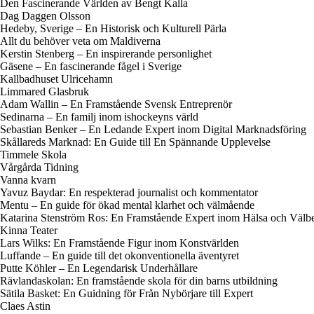
Den Fascinerande Världen av Bengt Kalla
Dag Daggen Olsson
Hedeby, Sverige – En Historisk och Kulturell Pärla
Allt du behöver veta om Maldiverna
Kerstin Stenberg – En inspirerande personlighet
Gäsene – En fascinerande fågel i Sverige
Kallbadhuset Ulricehamn
Limmared Glasbruk
Adam Wallin – En Framstående Svensk Entreprenör
Sedinarna – En familj inom ishockeyns värld
Sebastian Benker – En Ledande Expert inom Digital Marknadsföring
Skållareds Marknad: En Guide till En Spännande Upplevelse
Timmele Skola
Vårgårda Tidning
Vanna kvarn
Yavuz Baydar: En respekterad journalist och kommentator
Mentu – En guide för ökad mental klarhet och välmående
Katarina Stenström Ros: En Framstående Expert inom Hälsa och Välb
Kinna Teater
Lars Wilks: En Framstående Figur inom Konstvärlden
Luffande – En guide till det okonventionella äventyret
Putte Köhler – En Legendarisk Underhållare
Rävlandaskolan: En framstående skola för din barns utbildning
Sätila Basket: En Guidning för Från Nybörjare till Expert
Claes Astin