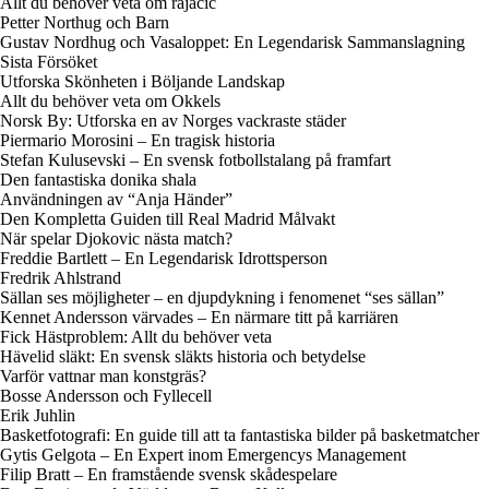
Allt du behöver veta om rajacic
Petter Northug och Barn
Gustav Nordhug och Vasaloppet: En Legendarisk Sammanslagning
Sista Försöket
Utforska Skönheten i Böljande Landskap
Allt du behöver veta om Okkels
Norsk By: Utforska en av Norges vackraste städer
Piermario Morosini – En tragisk historia
Stefan Kulusevski – En svensk fotbollstalang på framfart
Den fantastiska donika shala
Användningen av “Anja Händer”
Den Kompletta Guiden till Real Madrid Målvakt
När spelar Djokovic nästa match?
Freddie Bartlett – En Legendarisk Idrottsperson
Fredrik Ahlstrand
Sällan ses möjligheter – en djupdykning i fenomenet “ses sällan”
Kennet Andersson värvades – En närmare titt på karriären
Fick Hästproblem: Allt du behöver veta
Hävelid släkt: En svensk släkts historia och betydelse
Varför vattnar man konstgräs?
Bosse Andersson och Fyllecell
Erik Juhlin
Basketfotografi: En guide till att ta fantastiska bilder på basketmatcher
Gytis Gelgota – En Expert inom Emergencys Management
Filip Bratt – En framstående svensk skådespelare