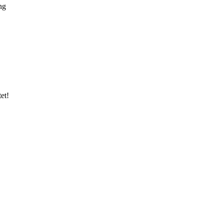
ng
et!