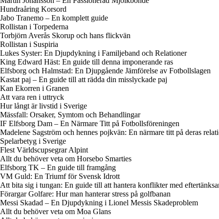
Martin Johansson – En Passionerad Mjölkbonde
Hundraåring Korsord
Jabo Tranemo – En komplett guide
Rollistan i Torpederna
Torbjörn Averås Skorup och hans flickvän
Rollistan i Suspiria
Lukes Syster: En Djupdykning i Familjeband och Relationer
King Edward Häst: En guide till denna imponerande ras
Elfsborg och Halmstad: En Djupgående Jämförelse av Fotbollslagen
Kastat paj – En guide till att rädda din misslyckade paj
Kan Ekorren i Granen
Att vara ren i uttryck
Hur långt är livstid i Sverige
Mässfall: Orsaker, Symtom och Behandlingar
IF Elfsborg Dam – En Närmare Titt på Fotbollsföreningen
Madelene Sagström och hennes pojkvän: En närmare titt på deras relat
Spelarbetyg i Sverige
Flest Världscupsegrar Alpint
Allt du behöver veta om Horsebo Smarties
Elfsborg TK – En guide till framgång
VM Guld: En Triumf för Svensk Idrott
Att bita sig i tungan: En guide till att hantera konflikter med eftertänks
Förargar Golfare: Hur man hanterar stress på golfbanan
Messi Skadad – En Djupdykning i Lionel Messis Skadeproblem
Allt du behöver veta om Moa Glans